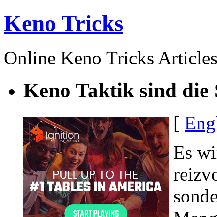
Keno Tricks
Online Keno Tricks Article
Keno Taktik sind die 
[
Eng
Es wi
reizv
sonde