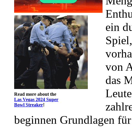
Menge
Enthu
ein d
Spiel
vorha
von A
das M
Leute
Read more about the
Las Vegas 2024 Super
zahlr
Bowl Streaker
!
beginnen Grundlagen für 