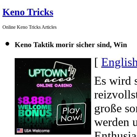
Keno Tricks
Online Keno Tricks Articles
Keno Taktik morir sicher sind, Win
[
Englis
Es wird 
reizvolls
große s
werden u
Enthusias