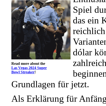
Spiel du
das ein 
reichlic
Variante
dólar kön
zahlreic
Read more about the
Las Vegas 2024 Super
beginnen
Bowl Streaker
!
Grundlagen für jetzt.
Als Erklärung für Anfäng