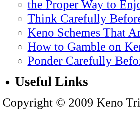
the Proper Way to En
Think Carefully Befor
Keno Schemes That Ar
How to Gamble on Ke
Ponder Carefully Befo
Useful Links
Copyright © 2009 Keno Trick