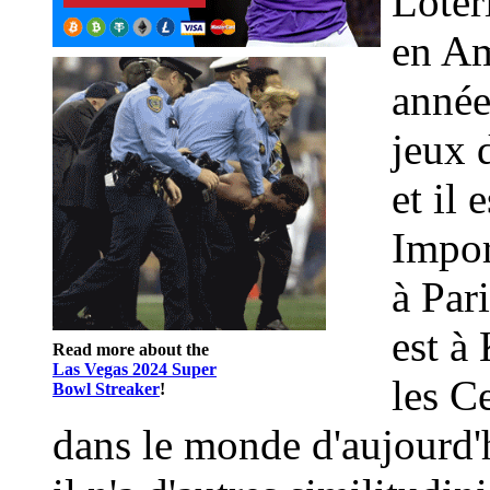
Loter
en Am
année
jeux d
et il 
Impor
à Par
est à
Read more about the
Las Vegas 2024 Super
les C
Bowl Streaker
!
dans le monde d'aujourd'