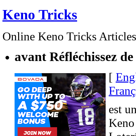
Keno Tricks
Online Keno Tricks Article
avant Réfléchissez de
[
Eng
Franç
est u
Keno 