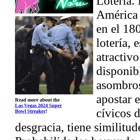
Lotería.
América 
en el 18
lotería, 
atractiv
disponib
asombros
apostar e
Read more about the
Las Vegas 2024 Super
cívicos 
Bowl Streaker
!
desgracia, tiene similitud