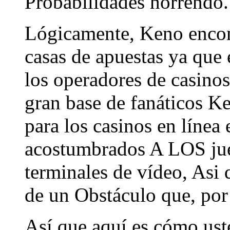
Probabilidades horrendo.
Lógicamente, Keno encon
casas de apuestas ya que e
los operadores de casinos
gran base de fanáticos K
para los casinos en líne
acostumbrados A LOS jue
terminales de vídeo, Asi
de un Obstáculo que, por
Así que aquí es cómo us