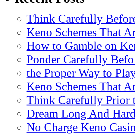
Think Carefully Befor
Keno Schemes That Ar
How to Gamble on Ke
Ponder Carefully Befo
the Proper Way to Pla
Keno Schemes That Ar
Think Carefully Prior
Dream Long And Hard 
No Charge Keno Casi