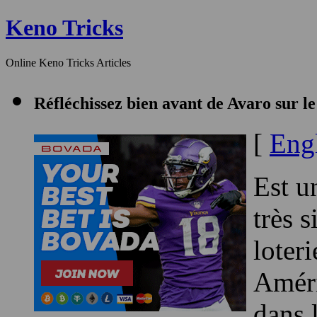
Keno Tricks
Online Keno Tricks Article
Réfléchissez bien ava
[
Eng
Est u
très 
loter