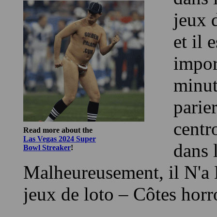
Améri
dans 
jeux d
et il 
impor
minut
parie
centr
Read more about the
Las Vegas 2024 Super
dans 
Bowl Streaker
!
Malheureusement, il N'a D