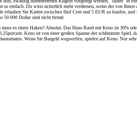
re holt, zwanzig nummerierten Kugeln vorgelegt werden, "fallen" in e
ist so einfach. Du wirst sicherlich mehr verdienen, wenn der von Ihnen
le erlauben Sie Karten zwischen fünf Cent und 5 EUR zu kaufen, und z
u 50 000 Dollar sind nicht fremd.
o muss es einen Haken? Absolut. Das Haus Rand mit Keno ist 30% ode
 0.25percent. Keno ist von einer großen Spanne der schlimmste Spiel, d
elautomaten. Wenn Sie Bargeld wegwerfen, spielen auf Keno. Nur sehr