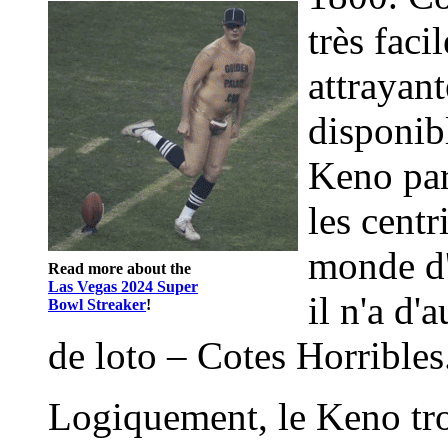
très facil
attrayan
disponib
Keno pari
les cent
monde d'
Read more about the
Las Vegas 2024 Super
il n'a d'
Bowl Streaker
!
de loto – Cotes Horribles
Logiquement, le Keno tro